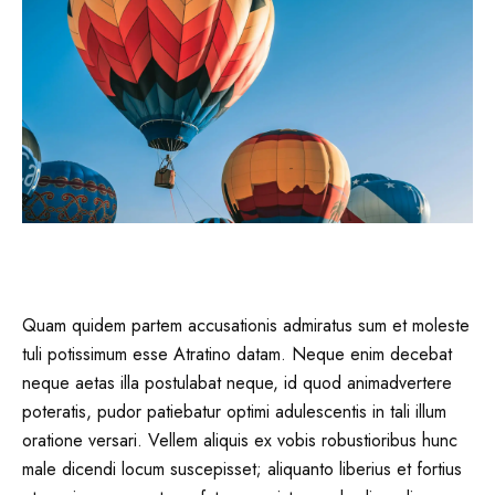
ACCOMPAGNEMENT
Quam quidem partem accusationis admiratus sum et moleste
tuli potissimum esse Atratino datam. Neque enim decebat
neque aetas illa postulabat neque, id quod animadvertere
poteratis, pudor patiebatur optimi adulescentis in tali illum
oratione versari. Vellem aliquis ex vobis robustioribus hunc
male dicendi locum suscepisset; aliquanto liberius et fortius