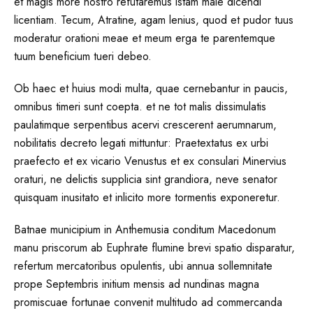
et magis more nostro refutaremus istam male dicendi
licentiam. Tecum, Atratine, agam lenius, quod et pudor tuus
moderatur orationi meae et meum erga te parentemque
tuum beneficium tueri debeo.
Ob haec et huius modi multa, quae cernebantur in paucis,
omnibus timeri sunt coepta. et ne tot malis dissimulatis
paulatimque serpentibus acervi crescerent aerumnarum,
nobilitatis decreto legati mittuntur: Praetextatus ex urbi
praefecto et ex vicario Venustus et ex consulari Minervius
oraturi, ne delictis supplicia sint grandiora, neve senator
quisquam inusitato et inlicito more tormentis exponeretur.
Batnae municipium in Anthemusia conditum Macedonum
manu priscorum ab Euphrate flumine brevi spatio disparatur,
refertum mercatoribus opulentis, ubi annua sollemnitate
prope Septembris initium mensis ad nundinas magna
promiscuae fortunae convenit multitudo ad commercanda