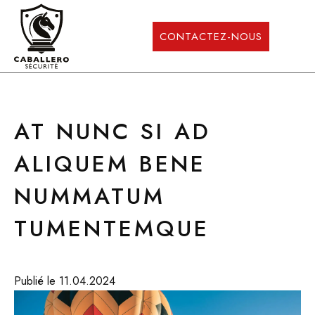
CONTACTEZ-NOUS
AT NUNC SI AD
ALIQUEM BENE
L’ENTREPRISE
NUMMATUM
PARTICULIERS
TUMENTEMQUE
PROFESSIONNELS
Publié le 11.04.2024
PACK SÉCURITÉ