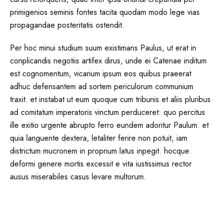
primigenios seminis fontes tacita quodam modo lege vias
propagandae posteritatis ostendit.
Per hoc minui studium suum existimans Paulus, ut erat in
conplicandis negotiis artifex dirus, unde ei Catenae inditum
est cognomentum, vicarium ipsum eos quibus praeerat
adhuc defensantem ad sortem periculorum communium
traxit. et instabat ut eum quoque cum tribunis et aliis pluribus
ad comitatum imperatoris vinctum perduceret: quo percitus
ille exitio urgente abrupto ferro eundem adoritur Paulum. et
quia languente dextera, letaliter ferire non potuit, iam
districtum mucronem in proprium latus inpegit. hocque
deformi genere mortis excessit e vita iustissimus rector
ausus miserabiles casus levare multorum.