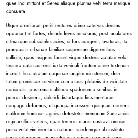
quae Indi mittunt et Seres aliaque plurima vehi terra marique
consueta.
Utque proeliorum periti rectores primo catervas densas
opponunt et fortes, deinde leves armaturas, post iaculatores
ultimasque subsidiales acies, si fors adegerit, iuvaturas, ita
praepositis urbanae familiae suspensae digerentibus
sollicite, quos insignes faciunt virgae dexteris aptatae velut
tessera data castrensi iuxta vehiculi frontem omne textrinum
incedit: huic atratum coquinae iungitur ministerium, dein
totum promiscue servitium cum otiosis plebeiis de vicinitate
coniunctis: postrema multitudo spadonum a senibus in
pueros desinens, obluridi distortaque lineamentorum
conpage deformes, ut quaqua incesserit quisquam cernens
mutilorum hominum agmina detestetur memoriam Samiramidis
reginae illius veteris, quae teneros mares castravit omnium
prima velut vim iniectans naturae, eandemque ab instituto
cursu retorquens, quae inter ipsa oriundi crepundia per